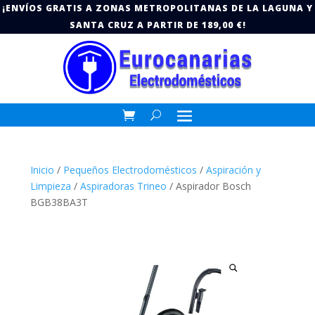
¡ENVÍOS GRATIS A ZONAS METROPOLITANAS DE LA LAGUNA Y
SANTA CRUZ A PARTIR DE 189,00 €!
Inicio
/
Pequeños Electrodomésticos
/
Aspiración y
Limpieza
/
Aspiradoras Trineo
/ Aspirador Bosch
BGB38BA3T