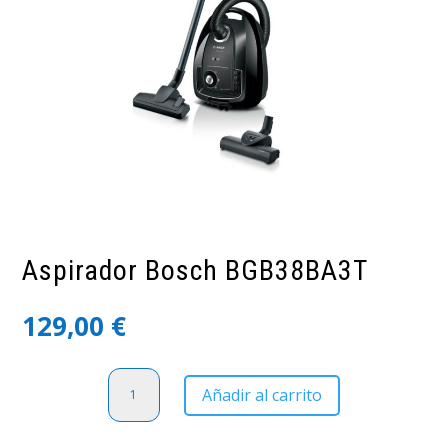
Aspirador Bosch BGB38BA3T
129,00
€
Aspirador
Añadir al carrito
Bosch
BGB38BA3T
cantidad