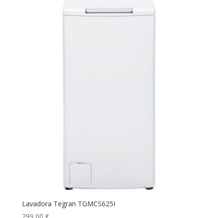
Lavadora Tegran TGMCS625I
299,00
€