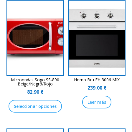
Microondas Sogo SS-890
Horno Bru EH 3006 MIX
Beige/Negro/Rojo
239,00
€
82,90
€
Este
Leer más
Seleccionar opciones
producto
tiene
múltiples
variantes.