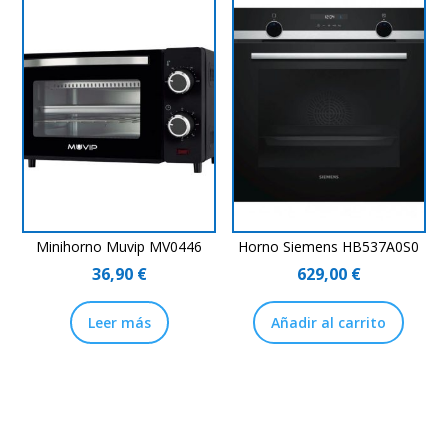
Minihorno Muvip MV0446
Horno Siemens HB537A0S0
36,90
€
629,00
€
Leer más
Añadir al carrito