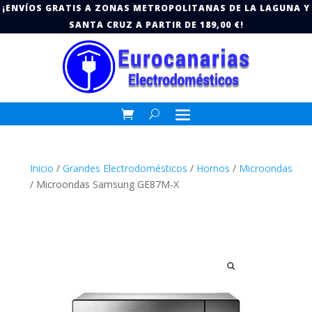
¡ENVÍOS GRATIS A ZONAS METROPOLITANAS DE LA LAGUNA Y
SANTA CRUZ A PARTIR DE 189,00 €!
Inicio
/
Grandes Electrodomésticos
/
Hornos
/
Microondas
/ Microondas Samsung GE87M-X