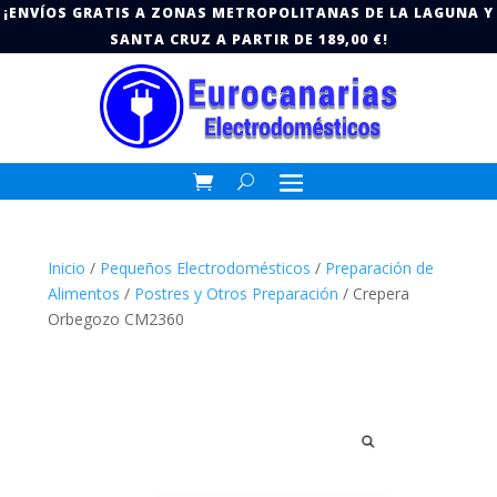
¡ENVÍOS GRATIS A ZONAS METROPOLITANAS DE LA LAGUNA Y
SANTA CRUZ A PARTIR DE 189,00 €!
Inicio
/
Pequeños Electrodomésticos
/
Preparación de
Alimentos
/
Postres y Otros Preparación
/ Crepera
Orbegozo CM2360