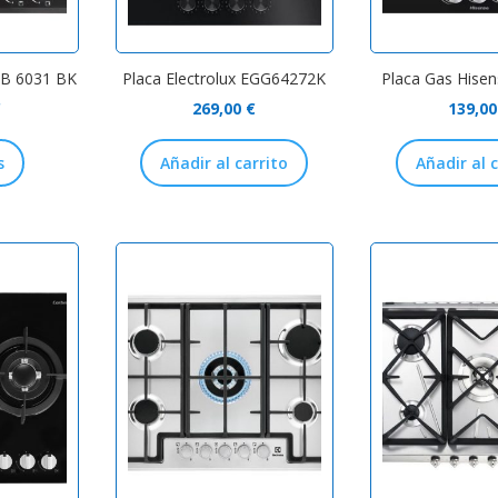
IB 6031 BK
Placa Electrolux EGG64272K
Placa Gas Hise
€
269,00
€
139,0
s
Añadir al carrito
Añadir al 