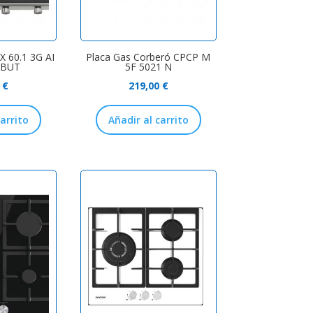
X 60.1 3G AI
Placa Gas Corberó CPCP M
 BUT
5F 5021 N
0
€
219,00
€
carrito
Añadir al carrito