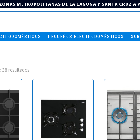
 ZONAS METROPOLITANAS DE LA LAGUNA Y SANTA CRUZ A PA
ECTRODOMÉSTICOS
PEQUEÑOS ELECTRODOMÉSTICOS
SOB
Ordenado
 38 resultados
por
los
últimos