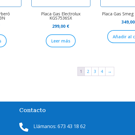
rberó
Placa Gas Electrolux
Placa Gas Smeg
3N
KGS7536SX
349,0
€
299,00
€
Añadir al 
s
Leer más
1
2
3
4
→
Contacto

Llámanos: 673 43 18 62