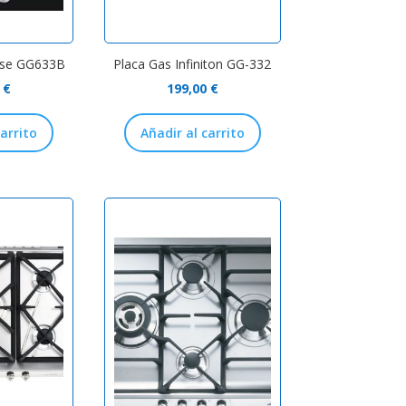
nse GG633B
Placa Gas Infiniton GG-332
0
€
199,00
€
carrito
Añadir al carrito