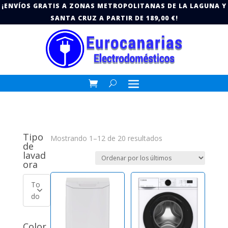
¡ENVÍOS GRATIS A ZONAS METROPOLITANAS DE LA LAGUNA Y
SANTA CRUZ A PARTIR DE 189,00 €!
Tipo
Ordenado
Mostrando 1–12 de 20 resultados
de
por
lavad
los
ora
últimos
To
do
Color