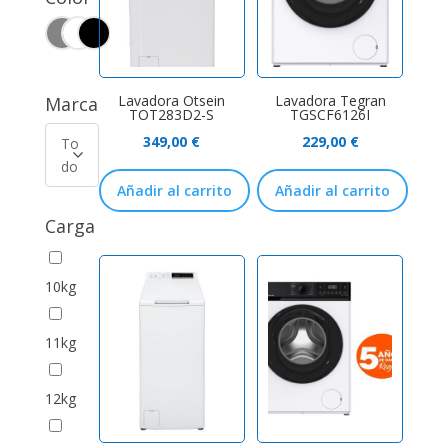
Lavadora Otsein
Lavadora Tegran
Marca
TOT283D2-S
TGSCF6126I
349,00
€
229,00
€
To
do
Añadir al carrito
Añadir al carrito
Carga
10kg
11kg
12kg