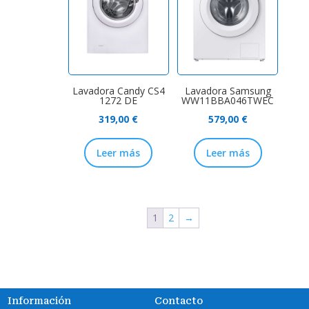
Lavadora Candy CS4
Lavadora Samsung
1272 DE
WW11BBA046TWEC
319,00
€
579,00
€
Leer más
Leer más
1
2
→
Información
Contacto