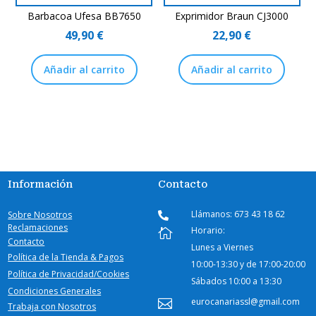
Barbacoa Ufesa BB7650
Exprimidor Braun CJ3000
49,90
€
22,90
€
Añadir al carrito
Añadir al carrito
Información
Contacto
Llámanos: 673 43 18 62
Sobre Nosotros

Reclamaciones
Horario:

Contacto
Lunes a Viernes
Política de la Tienda & Pagos
10:00-
13:30 y de 17:00-20:00
Política de Privacidad/Cookies
Sábados
10:00 a 13:30
Condiciones Generales
eurocanariassl@gmail.com

Trabaja con Nosotros