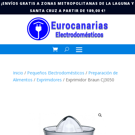
¡ENVÍOS GRATIS A ZONAS METROPOLITANAS DE LA LAGUNA Y
SANTA CRUZ A PARTIR DE 189,00 €!
Inicio
/
Pequeños Electrodomésticos
/
Preparación de
Alimentos
/
Exprimidores
/ Exprimidor Braun CJ3050