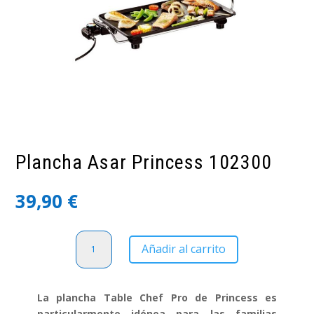
Plancha Asar Princess 102300
39,90
€
Plancha
Añadir al carrito
Asar
Princess
102300
La plancha Table Chef Pro de Princess es
cantidad
particularmente idónea para las familias