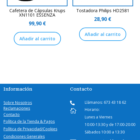
Cafetera de Cápsulas Krups
Tostadora Philips HD2581
XN1101 ESSENZA
28,90
€
99,90
€
Añadir al carrito
Añadir al carrito
Información
Contacto
Llámanos: 673 43 18 62
Sobre Nosotros

Reclamaciones
Horario:

Contacto
Lunes a Viernes
Política de la Tienda & Pagos
10:00-
13:30 y de 17:00-20:00
Política de Privacidad/Cookies
Sábados
10:00 a 13:30
Condiciones Generales