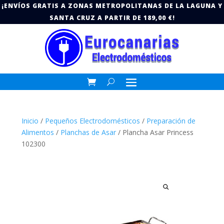
¡ENVÍOS GRATIS A ZONAS METROPOLITANAS DE LA LAGUNA Y
SANTA CRUZ A PARTIR DE 189,00 €!
Inicio
/
Pequeños Electrodomésticos
/
Preparación de
Alimentos
/
Planchas de Asar
/ Plancha Asar Princess
102300