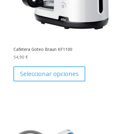
Cafetera Goteo Braun KF1100
54,90
€
Este
producto
Seleccionar opciones
tiene
múltiples
variantes.
Las
opciones
se
pueden
elegir
en