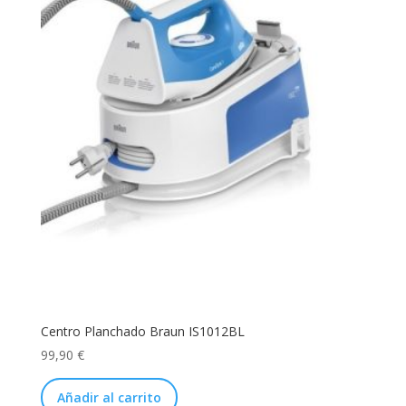
la
página
de
producto
Centro Planchado Braun IS1012BL
99,90
€
Añadir al carrito