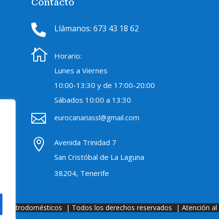
Contacto

Llámanos: 673 43 18 62

Horario:
Lunes a Viernes
10:00-
13:30 y de 17:00-20:00
Sábados
10:00 a 13:30

eurocanariassl@gmail.com

Avenida Trinidad 7
San Cristóbal de La Laguna
38204, Tenerife
s Electrodomésticos
| T
odos los derechos reservados
| Atención al