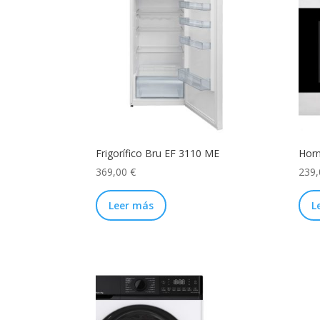
Frigorífico Bru EF 3110 ME
Horn
369,00
€
239
Leer más
L