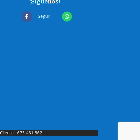
¡Síguenos!
Seguir
 Cliente: 673 431 862