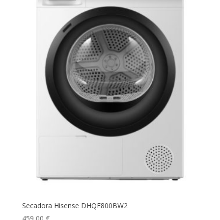
Secadora Hisense DHQE800BW2
459,00
€