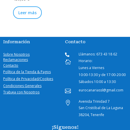
Leer más
Información
Contacto
Llámanos: 673 43 18 62
Sobre Nosotros

Reclamaciones
Horario:

Contacto
Lunes a Viernes
Política de la Tienda & Pagos
10:00-
13:30 y de 17:00-20:00
Política de Privacidad/Cookies
Sábados
10:00 a 13:30
Condiciones Generales
eurocanariassl@gmail.com

Trabaja con Nosotros
Avenida Trinidad 7

San Cristóbal de La Laguna
38204, Tenerife
¡Síguenos!