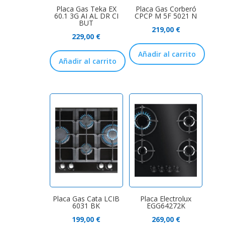
Placa Gas Teka EX
Placa Gas Corberó
60.1 3G AI AL DR CI
CPCP M 5F 5021 N
BUT
219,00
€
229,00
€
Añadir al carrito
Añadir al carrito
Placa Gas Cata LCIB
Placa Electrolux
6031 BK
EGG64272K
199,00
€
269,00
€