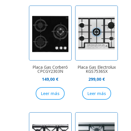
Placa Gas Corberó
Placa Gas Electrolux
CPCGY2303N
KGS7536SX
149,00
€
299,00
€
Leer más
Leer más