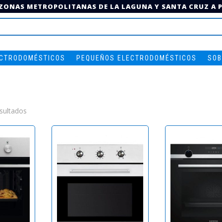
 ZONAS METROPOLITANAS DE LA LAGUNA Y SANTA CRUZ A PA
ECTRODOMÉSTICOS
PEQUEÑOS ELECTRODOMÉSTICOS
SOB
Ordenado
sultados
por
los
últimos