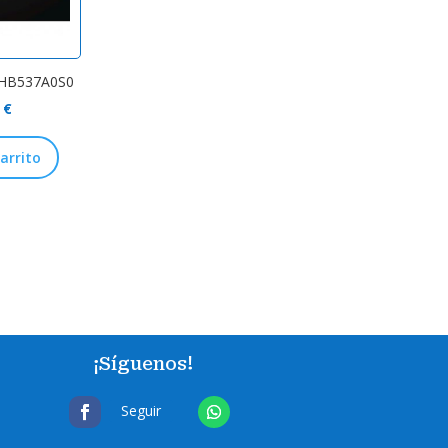
 HB537A0S0
0
€
carrito
¡Síguenos!
Seguir