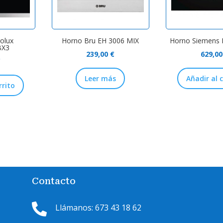
olux
Horno Bru EH 3006 MIX
Horno Siemens
BX3
239,00
€
629,0
€
Leer más
Añadir al 
rrito
Contacto

Llámanos: 673 43 18 62