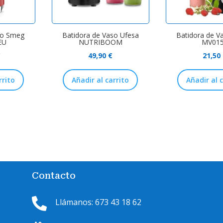
so Smeg
Batidora de Vaso Ufesa
Batidora de V
EU
NUTRIBOOM
MV01
€
49,90
€
21,50
rrito
Añadir al carrito
Añadir al 
Contacto

Llámanos: 673 43 18 62