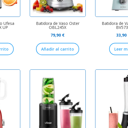
so Ufesa
Batidora de Vaso Oster
Batidora de V
X UP
OBL245X
BV573
79,90
€
33,90
rrito
Añadir al carrito
Leer m