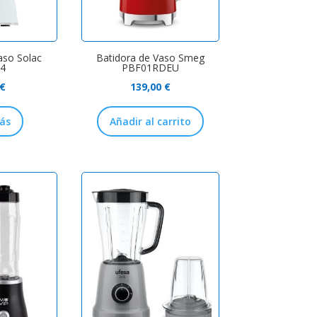
aso Solac
Batidora de Vaso Smeg
4
PBF01RDEU
€
139,00
€
ás
Añadir al carrito