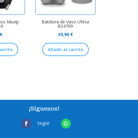
aso Muvip
Batidora de Vaso Ufesa
59
BS4709
€
39,90
€
carrito
Añadir al carrito
¡Síguenos!
Seguir