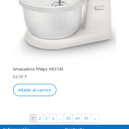
Amasadora Philips HR3745
62,90
€
Añadir al carrito
1
2
3
4
…
43
44
45
→