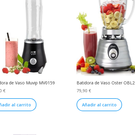
dora de Vaso Muvip MV0159
Batidora de Vaso Oster OBL
50
€
79,90
€
ñadir al carrito
Añadir al carrito