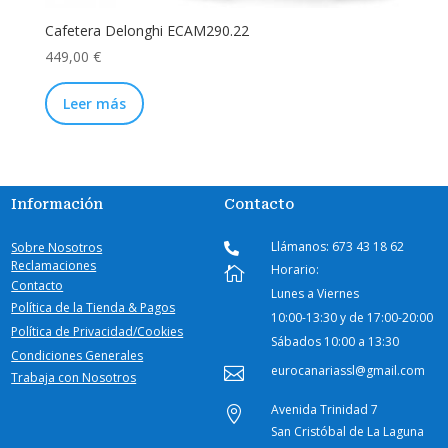
Cafetera Delonghi ECAM290.22
449,00
€
Leer más
Información
Contacto
Llámanos: 673 43 18 62
Sobre Nosotros

Reclamaciones
Horario:

Contacto
Lunes a Viernes
Política de la Tienda & Pagos
10:00-
13:30 y de 17:00-20:00
Política de Privacidad/Cookies
Sábados
10:00 a 13:30
Condiciones Generales
eurocanariassl@gmail.com

Trabaja con Nosotros
Avenida Trinidad 7

San Cristóbal de La Laguna