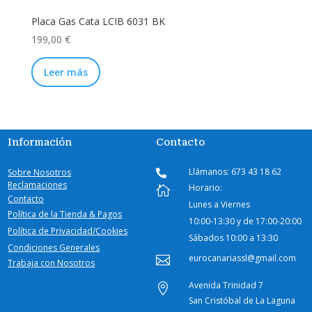
Placa Gas Cata LCIB 6031 BK
199,00
€
Leer más
Información
Contacto
Llámanos: 673 43 18 62
Sobre Nosotros

Reclamaciones
Horario:

Contacto
Lunes a Viernes
Política de la Tienda & Pagos
10:00-
13:30 y de 17:00-20:00
Política de Privacidad/Cookies
Sábados
10:00 a 13:30
Condiciones Generales
eurocanariassl@gmail.com

Trabaja con Nosotros
Avenida Trinidad 7

San Cristóbal de La Laguna