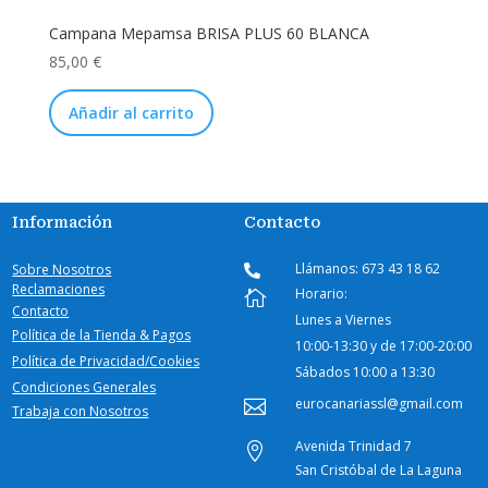
Campana Mepamsa BRISA PLUS 60 BLANCA
85,00
€
Añadir al carrito
Información
Contacto
Llámanos: 673 43 18 62
Sobre Nosotros

Reclamaciones
Horario:

Contacto
Lunes a Viernes
Política de la Tienda & Pagos
10:00-
13:30 y de 17:00-20:00
Política de Privacidad/Cookies
Sábados
10:00 a 13:30
Condiciones Generales
eurocanariassl@gmail.com

Trabaja con Nosotros
Avenida Trinidad 7

San Cristóbal de La Laguna