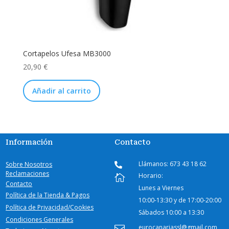
Cortapelos Ufesa MB3000
20,90
€
Añadir al carrito
Información
Contacto
Llámanos: 673 43 18 62
Sobre Nosotros

Reclamaciones
Horario:

Contacto
Lunes a Viernes
Política de la Tienda & Pagos
10:00-
13:30 y de 17:00-20:00
Política de Privacidad/Cookies
Sábados
10:00 a 13:30
Condiciones Generales
eurocanariassl@gmail.com
