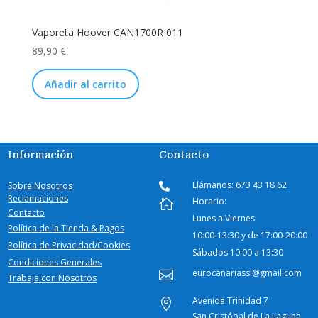
Vaporeta Hoover CAN1700R 011
89,90
€
Añadir al carrito
Información
Contacto
Llámanos: 673 43 18 62
Sobre Nosotros

Reclamaciones
Horario:

Contacto
Lunes a Viernes
Política de la Tienda & Pagos
10:00-
13:30 y de 17:00-20:00
Política de Privacidad/Cookies
Sábados
10:00 a 13:30
Condiciones Generales
eurocanariassl@gmail.com

Trabaja con Nosotros
Avenida Trinidad 7

San Cristóbal de La Laguna