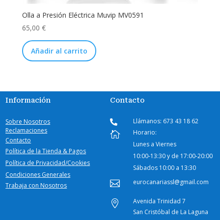
Olla a Presión Eléctrica Muvip MV0591
65,00
€
Añadir al carrito
Información
Contacto
Llámanos: 673 43 18 62
Sobre Nosotros

Reclamaciones
Horario:

Contacto
Lunes a Viernes
Política de la Tienda & Pagos
10:00-
13:30 y de 17:00-20:00
Política de Privacidad/Cookies
Sábados
10:00 a 13:30
Condiciones Generales
eurocanariassl@gmail.com

Trabaja con Nosotros
Avenida Trinidad 7

San Cristóbal de La Laguna