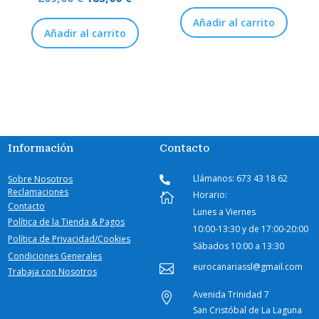
precio
precio
Añadir al carrito
Añadir al carrito
original
actual
era:
es:
209,00 €.
185,00 €.
Información
Contacto
Llámanos: 673 43 18 62
Sobre Nosotros

Reclamaciones
Horario:

Contacto
Lunes a Viernes
Política de la Tienda & Pagos
10:00-
13:30 y de 17:00-20:00
Política de Privacidad/Cookies
Sábados
10:00 a 13:30
Condiciones Generales
eurocanariassl@gmail.com

Trabaja con Nosotros
Avenida Trinidad 7

San Cristóbal de La Laguna