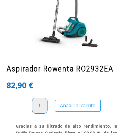
Aspirador Rowenta RO2932EA
82,90
€
Aspirador
Añadir al carrito
Rowenta
RO2932EA
cantidad
Gracias a su filtrado de alto rendimiento, la
Swift Power Cyclonic filtra el 99,98 % de las