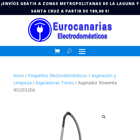
¡ENVÍOS GRATIS A ZONAS METROPOLITANAS DE LA LAGUNA Y
SANTA CRUZ A PARTIR DE 189,00 €!
Inicio
/
Pequeños Electrodomésticos
/
Aspiración y
Limpieza
/
Aspiradoras Trineo
/ Aspirador Rowenta
RO2932EA