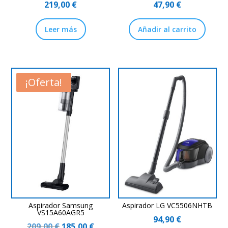
219,00
€
47,90
€
Leer más
Añadir al carrito
¡Oferta!
Aspirador Samsung
Aspirador LG VC5506NHTB
VS15A60AGR5
94,90
€
El
El
209,00
€
185,00
€