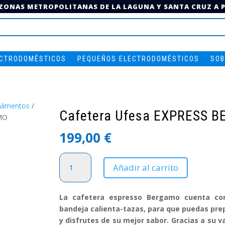
 ZONAS METROPOLITANAS DE LA LAGUNA Y SANTA CRUZ A PA
ECTRODOMÉSTICOS
PEQUEÑOS ELECTRODOMÉSTICOS
SOB
Alimentos
/
Cafetera Ufesa EXPRESS 
MO
199,00
€
Cafetera
Añadir al carrito
Ufesa
EXPRESS
BERGAMO
La cafetera espresso Bergamo cuenta co
cantidad
bandeja calienta-tazas, para que puedas pre
y disfrutes de su mejor sabor. Gracias a su 