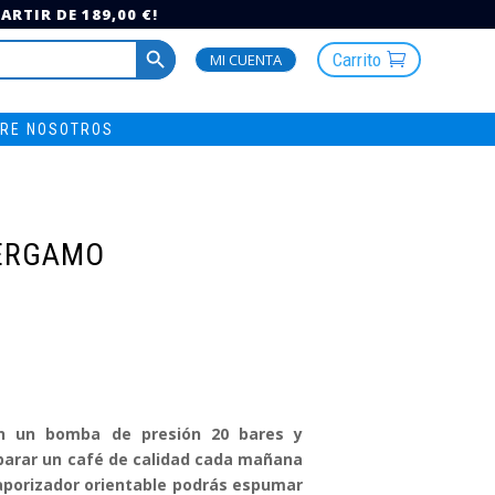
RTIR DE 189,00 €!
Botón de búsqueda
Carrito
MI CUENTA
RE NOSOTROS
BERGAMO
n un bomba de presión 20 bares y
parar un café de calidad cada mañana
vaporizador orientable podrás espumar