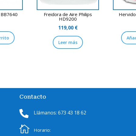
a BB7640
Freidora de Aire Philips
Hervido
HD9200
€
119,00
€
rrito
Añad
Leer más
Contacto

Llámanos: 673 43 18 62

Horario: