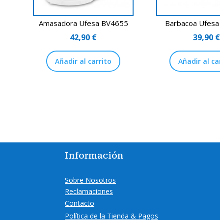
Amasadora Ufesa BV4655
Barbacoa Ufes
42,90
€
39,90
Añadir al carrito
Añadir al ca
Información
Sobre Nosotros
Reclamaciones
Contacto
Política de la Tienda & Pagos