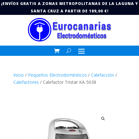
¡ENVÍOS GRATIS A ZONAS METROPOLITANAS DE LA LAGUNA Y
SANTA CRUZ A PARTIR DE 189,00 €!
Inicio
/
Pequeños Electrodomésticos
/
Calefacción
/
Calefactores
/ Calefactor Tristar KA-5038