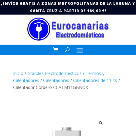
¡ENVÍOS GRATIS A ZONAS METROPOLITANAS DE LA LAGUNA Y
SANTA CRUZ A PARTIR DE 189,00 €!
Inicio
/
Grandes Electrodomésticos
/
Termos y
Calentadores
/
Calentadores
/
Calentadores de 11 lts
/
Calentador Corberó CCATM11GBNOX