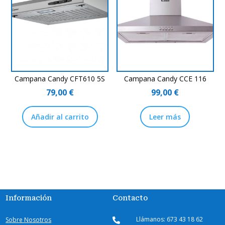
Campana Candy CFT610 5S
Campana Candy CCE 116
79,00
€
99,00
€
Añadir al carrito
Leer más
Información
Contacto
Llámanos: 673 43 18 62
Sobre Nosotros
