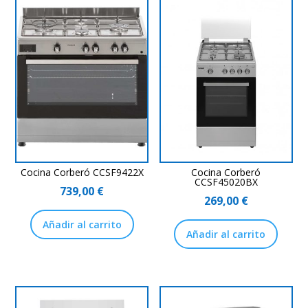
Cocina Corberó CCSF9422X
Cocina Corberó
CCSF45020BX
739,00
€
269,00
€
Añadir al carrito
Añadir al carrito