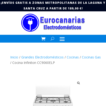
¡ENVÍOS GRATIS A ZONAS METROPOLITANAS DE LA LAGUNA Y
SANTA CRUZ A PARTIR DE 189,00 €!
Inicio
/
Grandes Electrodomésticos
/
Cocinas
/
Cocinas Gas
/ Cocina Infiniton CC9060ELP