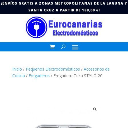
¡ENVÍOS GRATIS A ZONAS METROPOLITANAS DE LA LAGUNA Y
SANTA CRUZ A PARTIR DE 189,00 €!
Inicio
/
Pequeños Electrodomésticos
/
Accesorios de
Cocina
/
Fregaderos
/ Fregadero Teka STYLO 2C