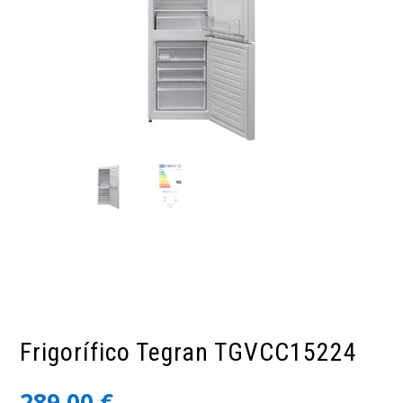
Frigorífico Tegran TGVCC15224
289,00
€