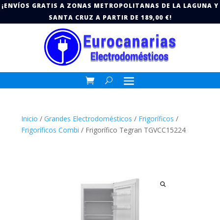
¡ENVÍOS GRATIS A ZONAS METROPOLITANAS DE LA LAGUNA Y
SANTA CRUZ A PARTIR DE 189,00 €!
Inicio
/
Grandes Electrodomésticos
/
Frigoríficos
/
Frigoríficos Combi
/ Frigorífico Tegran TGVCC15224