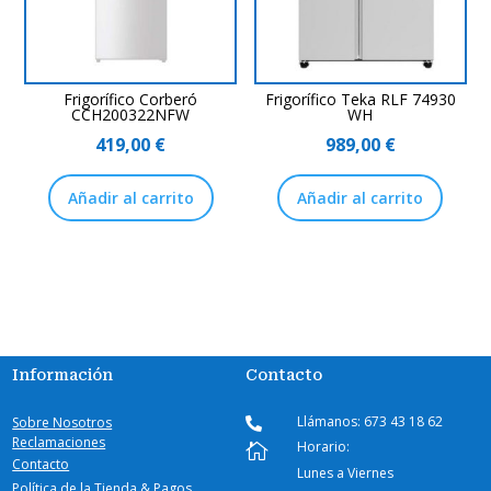
Frigorífico Corberó
Frigorífico Teka RLF 74930
CCH200322NFW
WH
419,00
€
989,00
€
Añadir al carrito
Añadir al carrito
Información
Contacto
Llámanos: 673 43 18 62
Sobre Nosotros

Reclamaciones
Horario:

Contacto
Lunes a Viernes
Política de la Tienda & Pagos