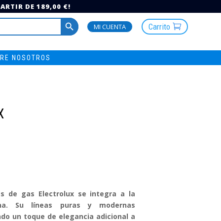
RTIR DE 189,00 €!
Botón de búsqueda
Carrito
MI CUENTA
RE NOSOTROS
X
s de gas Electrolux se integra a la
ina. Su líneas puras y modernas
do un toque de elegancia adicional a