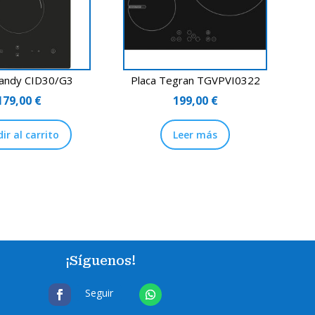
Candy CID30/G3
Placa Tegran TGVPVI0322
179,00
€
199,00
€
ir al carrito
Leer más
¡Síguenos!
Seguir