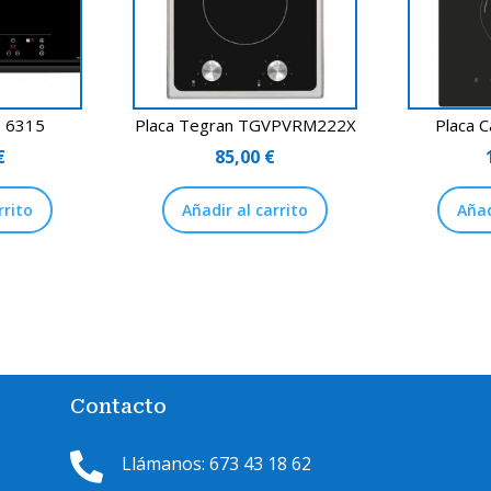
Z 6315
Placa Tegran TGVPVRM222X
Placa 
€
85,00
€
rrito
Añadir al carrito
Añad
Contacto

Llámanos: 673 43 18 62