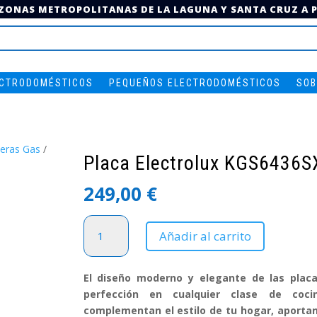
 ZONAS METROPOLITANAS DE LA LAGUNA Y SANTA CRUZ A PA
ECTRODOMÉSTICOS
PEQUEÑOS ELECTRODOMÉSTICOS
SOB
eras Gas
/
Placa Electrolux KGS6436S
249,00
€
Placa
Añadir al carrito
Electrolux
KGS6436SX
cantidad
El diseño moderno y elegante de las placa
perfección en cualquier clase de coc
complementan el estilo de tu hogar, aportan