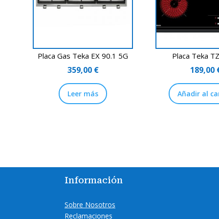
Placa Gas Teka EX 90.1 5G
Placa Teka T
359,00
€
189,00
Leer más
Añadir al ca
Información
Sobre Nosotros
Reclamaciones