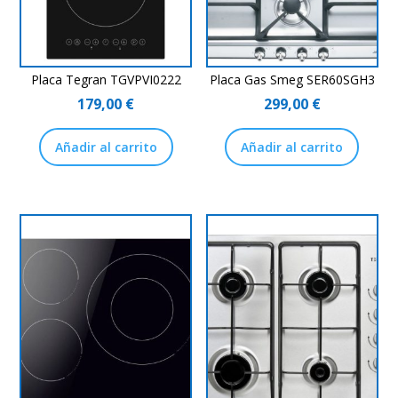
Placa Tegran TGVPVI0222
Placa Gas Smeg SER60SGH3
179,00
€
299,00
€
Añadir al carrito
Añadir al carrito