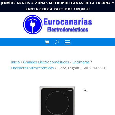
¡ENVÍOS GRATIS A ZONAS METROPOLITANAS DE LA LAGUNA Y
SANTA CRUZ A PARTIR DE 189,00 €!
Inicio
/
Grandes Electrodomésticos
/
Encimeras
/
Encimeras Vitroceramicas
/ Placa Tegran TGVPVRM222X