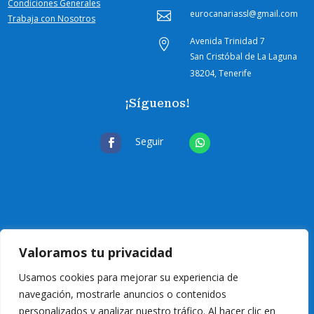
Condiciones Generales
eurocanariassl@gmail.com

Trabaja con Nosotros
Avenida Trinidad 7

San Cristóbal de La Laguna
38204, Tenerife
¡Síguenos!
Seguir
Valoramos tu privacidad
Usamos cookies para mejorar su experiencia de
navegación, mostrarle anuncios o contenidos
personalizados y analizar nuestro tráfico. Al hacer clic en