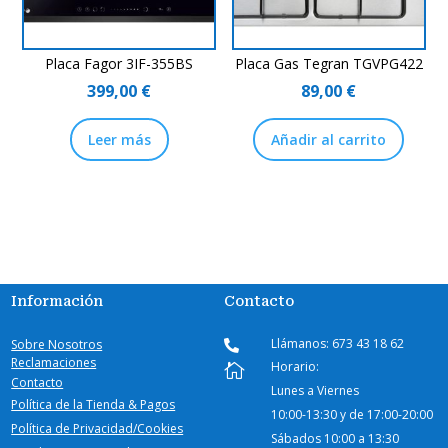
Placa Fagor 3IF-355BS
Placa Gas Tegran TGVPG422
399,00
€
89,00
€
Leer más
Añadir al carrito
Información
Contacto
Llámanos: 673 43 18 62
Sobre Nosotros

Reclamaciones
Horario:

Contacto
Lunes a Viernes
Política de la Tienda & Pagos
10:00-
13:30 y de 17:00-20:00
Política de Privacidad/Cookies
Sábados
10:00 a 13:30