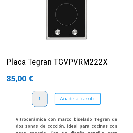
Placa Tegran TGVPVRM222X
85,00
€
Placa
Añadir al carrito
Tegran
TGVPVRM222X
cantidad
Vitrocerámica con marco biselado Tegran de
dos zonas de cocción, ideal para cocinas con
poco espacio. Con un diseño sencillo pero