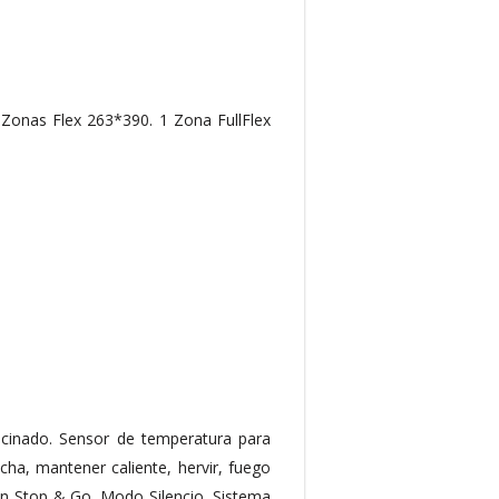
Zonas Flex 263*390. 1 Zona FullFlex
ocinado. Sensor de temperatura para
lancha, mantener caliente, hervir, fuego
ión Stop & Go. Modo Silencio. Sistema