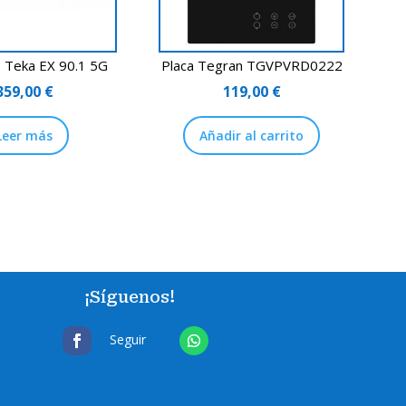
s Teka EX 90.1 5G
Placa Tegran TGVPVRD0222
359,00
€
119,00
€
Leer más
Añadir al carrito
¡Síguenos!
Seguir