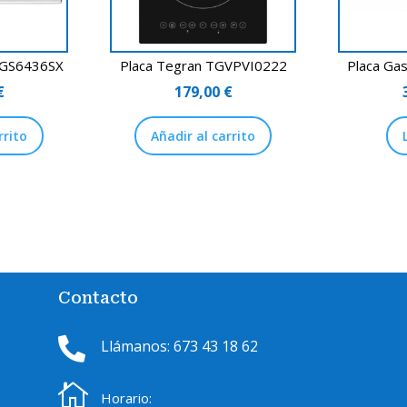
 KGS6436SX
Placa Tegran TGVPVI0222
Placa Ga
€
179,00
€
rrito
Añadir al carrito
Contacto

Llámanos: 673 43 18 62

Horario: