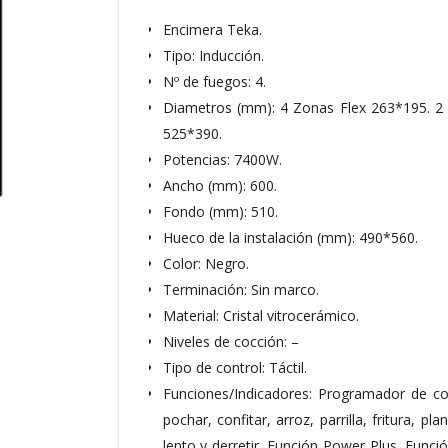
Encimera Teka.
Tipo: Inducción.
Nº de fuegos: 4.
Diametros (mm): 4 Zonas Flex 263*195. 2 
525*390.
Potencias: 7400W.
Ancho (mm): 600.
Fondo (mm): 510.
Hueco de la instalación (mm): 490*560.
Color: Negro.
Terminación: Sin marco.
Material: Cristal vitrocerámico.
Niveles de cocción: –
Tipo de control: Táctil.
Funciones/Indicadores: Programador de c
pochar, confitar, arroz, parrilla, fritura, p
lento y derretir. Función Power Plus. Func