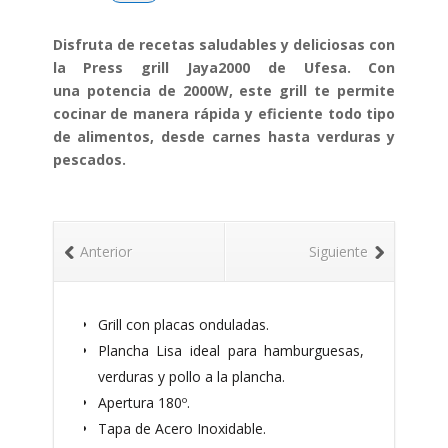
Ufesa
JAYA
Disfruta de recetas saludables y deliciosas con
2000
la Press grill Jaya2000 de Ufesa. Con
cantidad
una potencia de 2000W, este grill te permite
cocinar de manera rápida y eficiente todo tipo
de alimentos, desde carnes hasta verduras y
pescados.
Anterior
Siguiente
Grill con placas onduladas.
Plancha Lisa ideal para hamburguesas,
verduras y pollo a la plancha.
Apertura 180º.
Tapa de Acero Inoxidable.