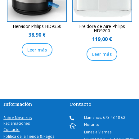
Hervidor Philips HD9350
Freidora de Aire Philips
HD9200
38,90
€
119,00
€
Leer más
Leer más
Información
Contacto
Llámanos: 673 43 18 62
Sobre Nosotros

Reclamaciones
Horario:

Contacto
Lunes a Viernes
Política de la Tienda & Pagos