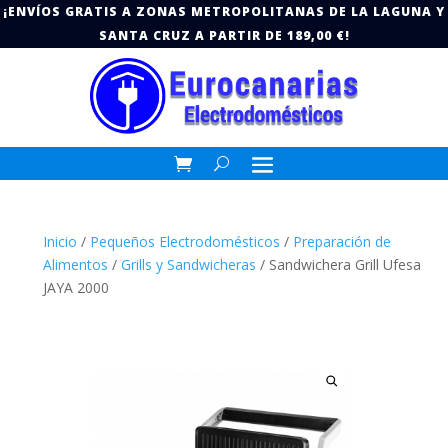
¡ENVÍOS GRATIS A ZONAS METROPOLITANAS DE LA LAGUNA Y
SANTA CRUZ A PARTIR DE 189,00 €!
Inicio
/
Pequeños Electrodomésticos
/
Preparación de
Alimentos
/
Grills y Sandwicheras
/ Sandwichera Grill Ufesa
JAYA 2000