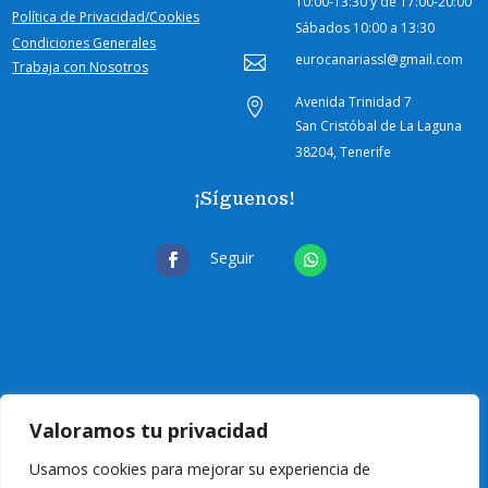
10:00-
13:30 y de 17:00-20:00
Política de Privacidad/Cookies
Sábados
10:00 a 13:30
Condiciones Generales
eurocanariassl@gmail.com

Trabaja con Nosotros
Avenida Trinidad 7

San Cristóbal de La Laguna
38204, Tenerife
¡Síguenos!
Seguir
Valoramos tu privacidad
Usamos cookies para mejorar su experiencia de