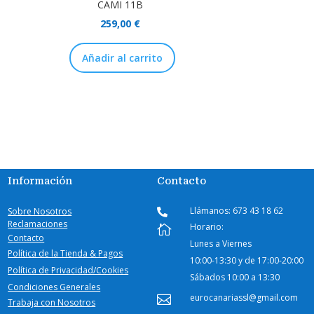
CAMI 11B
259,00
€
Añadir al carrito
Información
Contacto
Llámanos: 673 43 18 62
Sobre Nosotros

Reclamaciones
Horario:

Contacto
Lunes a Viernes
Política de la Tienda & Pagos
10:00-
13:30 y de 17:00-20:00
Política de Privacidad/Cookies
Sábados
10:00 a 13:30
Condiciones Generales
eurocanariassl@gmail.com

Trabaja con Nosotros