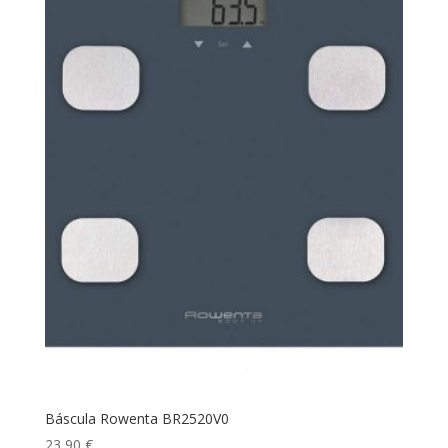
Báscula Rowenta BR2520V0
23,90
€