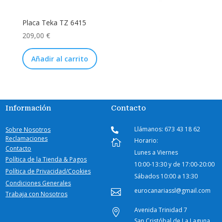
Placa Teka TZ 6415
209,00
€
Añadir al carrito
Información
Contacto
Llámanos: 673 43 18 62
Sobre Nosotros

Reclamaciones
Horario:

Contacto
Lunes a Viernes
Política de la Tienda & Pagos
10:00-
13:30 y de 17:00-20:00
Política de Privacidad/Cookies
Sábados
10:00 a 13:30
Condiciones Generales
eurocanariassl@gmail.com

Trabaja con Nosotros
Avenida Trinidad 7

San Cristóbal de La Laguna