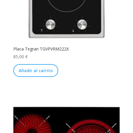
Placa Tegran TGVPVRM222X
85,00
€
Añadir al carrito