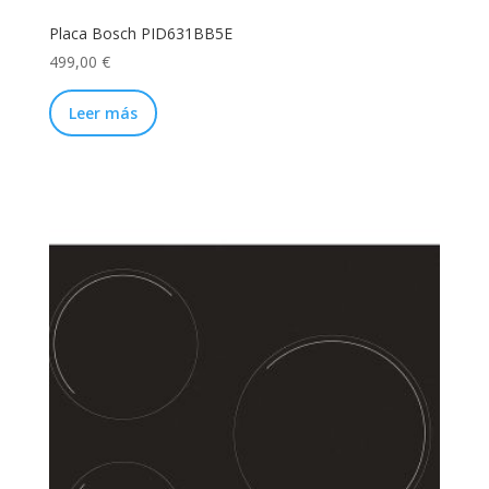
Placa Bosch PID631BB5E
499,00
€
Leer más