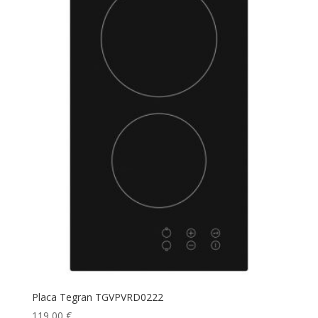
Placa Tegran TGVPVRD0222
119,00
€