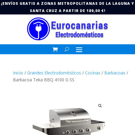
¡ENVÍOS GRATIS A ZONAS METROPOLITANAS DE LA LAGUNA Y
SANTA CRUZ A PARTIR DE 189,00 €!
Inicio
/
Grandes Electrodomésticos
/
Cocinas
/
Barbacoas
/
Barbacoa Teka BBQ 4100 G SS