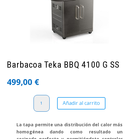
Barbacoa Teka BBQ 4100 G SS
499,00
€
Barbacoa
Añadir al carrito
Teka
BBQ
4100
La tapa permite una distribución del calor más
G
homogénea dando como resultado un
SS
cocinado perfecto y permitiéndote controlar