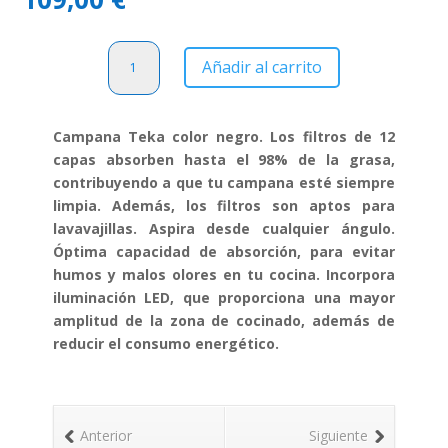
Campana
Añadir al carrito
Teka
C
6310
Campana Teka color negro. Los filtros de 12
Negra
capas absorben hasta el 98% de la grasa,
cantidad
contribuyendo a que tu campana esté siempre
limpia. Además, los filtros son aptos para
lavavajillas. Aspira desde cualquier ángulo.
Óptima capacidad de absorción, para evitar
humos y malos olores en tu cocina. Incorpora
iluminación LED, que proporciona una mayor
amplitud de la zona de cocinado, además de
reducir el consumo energético.
Anterior
Siguiente