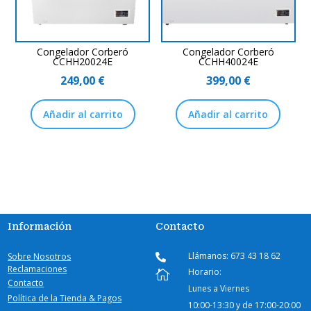
Congelador Corberó
Congelador Corberó
CCHH20024E
CCHH40024E
249,00
€
399,00
€
Añadir al carrito
Añadir al carrito
Información
Contacto
Llámanos: 673 43 18 62
Sobre Nosotros

Reclamaciones
Horario:

Contacto
Lunes a Viernes
Política de la Tienda & Pagos
10:00-
13:30 y de 17:00-20:00