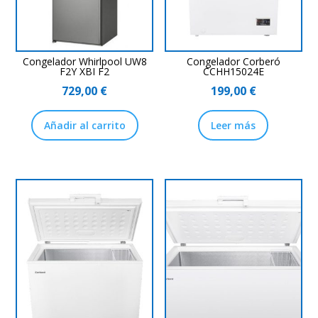
Congelador Whirlpool UW8
Congelador Corberó
F2Y XBI F2
CCHH15024E
729,00
€
199,00
€
Añadir al carrito
Leer más