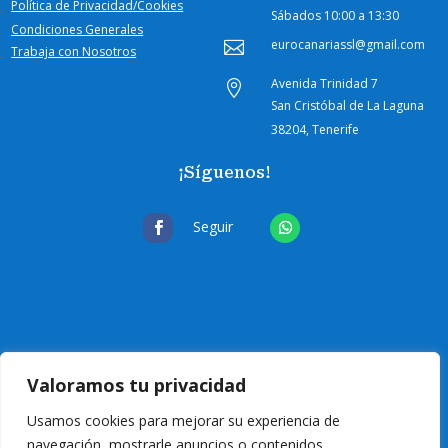
Política de Privacidad/Cookies
Sábados
10:00 a 13:30
Condiciones Generales
eurocanariassl@gmail.com

Trabaja con Nosotros
Avenida Trinidad 7

San Cristóbal de La Laguna
38204, Tenerife
¡Síguenos!
Seguir
Valoramos tu privacidad
Usamos cookies para mejorar su experiencia de
navegación, mostrarle anuncios o contenidos