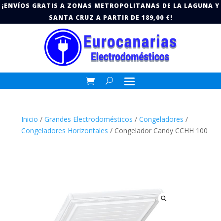
¡ENVÍOS GRATIS A ZONAS METROPOLITANAS DE LA LAGUNA Y
SANTA CRUZ A PARTIR DE 189,00 €!
Inicio
/
Grandes Electrodomésticos
/
Congeladores
/
Congeladores Horizontales
/ Congelador Candy CCHH 100